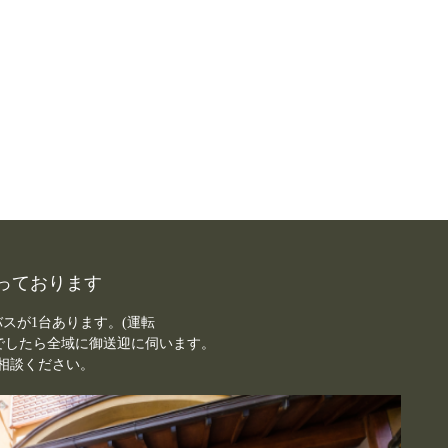
っております
バスが1台あります。(運転
内でしたら全域に御送迎に伺います。
相談ください。