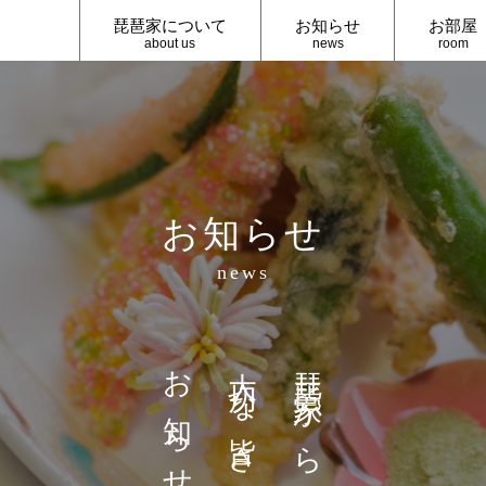
琵琶家について
お知らせ
お部屋
about us
news
room
お知らせ
news
お知らせです
大切な皆さま
琵琶家から