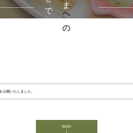
への
を公開いたしました。
more