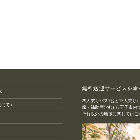
無料送迎サービスを承
亭
29人乗りバス1台と15人乗り
予約にて）
席・補助席含む) 八王子市
それ以外の地域に関してはご