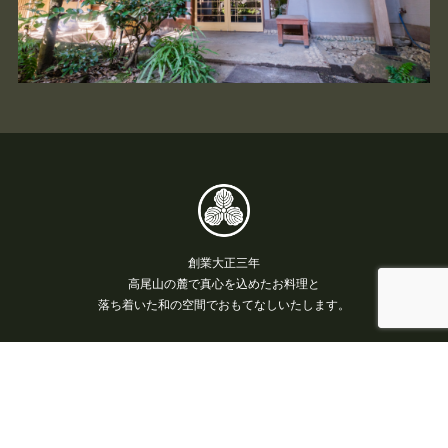
創業大正三年
高尾山の麓で真心を込めたお料理と
落ち着いた和の空間でおもてなしいたします。
お電話でのご予約はこちら
042-661-0053
京王高尾線 高尾山口駅徒歩3分
高尾山口駅から159m