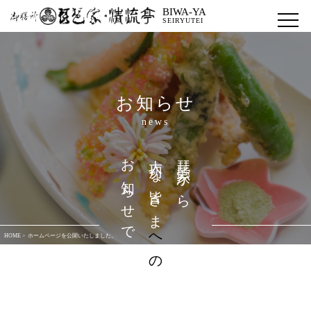
BIWA-YA
SEIRYUTEI
お知らせ
news
お知らせです
大切な皆さま
琵琶家から
への
HOME >
ホームページを公開いたしました。